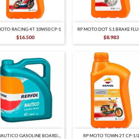


Vista rápida
Vista rápida
MOTO RACING 4T 10W50 CP-1
RP MOTO DOT 5.1 BRAKE FLUID
Precio
Precio
$16.500
$8.983


Vista rápida
Vista rápida
NAUTICO GASOLINE BOARD...
RP MOTO TOWN 2T CP-1/