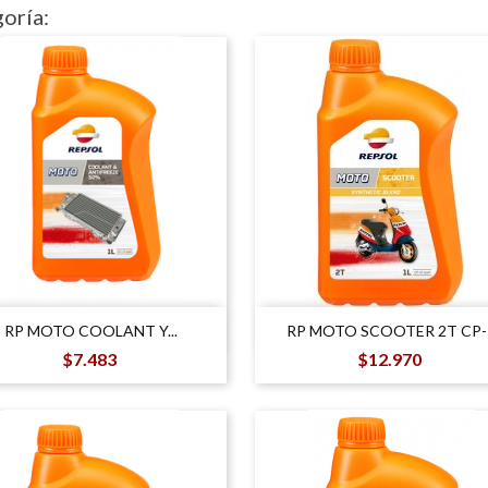
oría:


Vista rápida
Vista rápida
RP MOTO COOLANT Y...
RP MOTO SCOOTER 2T CP-
Precio
Precio
$7.483
$12.970