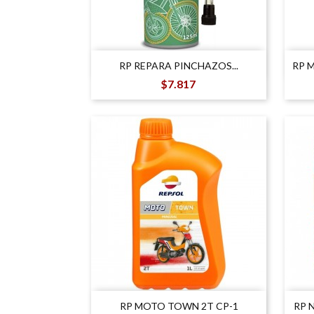

Vista rápida
RP REPARA PINCHAZOS...
RP 
Precio
$7.817

Vista rápida
RP MOTO TOWN 2T CP-1
RP 