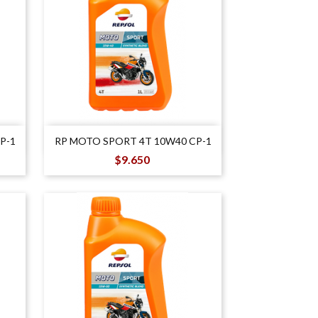

Vista rápida
P-1
RP MOTO SPORT 4T 10W40 CP-1
Precio
$9.650