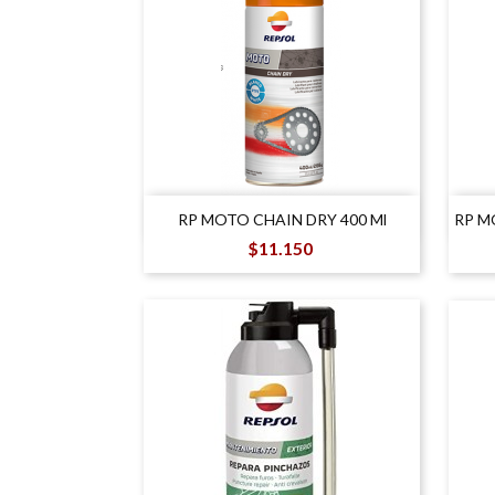

Vista rápida
RP MOTO CHAIN DRY 400 Ml
RP M
Precio
$11.150