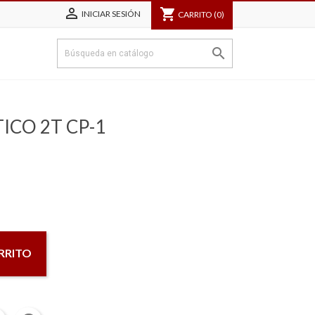

shopping_cart
INICIAR SESIÓN
CARRITO
(0)

ICO 2T CP-1
RRITO