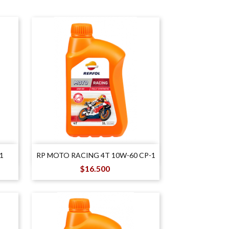

Vista rápida
1
RP MOTO RACING 4T 10W-60 CP-1
Precio
$16.500