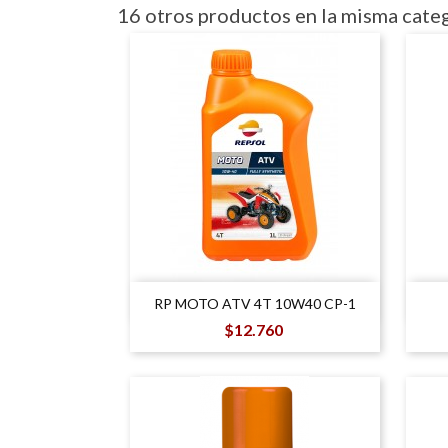
16 otros productos en la misma categ

Vista rápida
RP MOTO ATV 4T 10W40 CP-1
Precio
$12.760