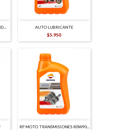

Vista rápida
...
AUTO LUBRICANTE
Precio
$5.950

Vista rápida
2
RP MOTO TRANSMISIONES 80W90...