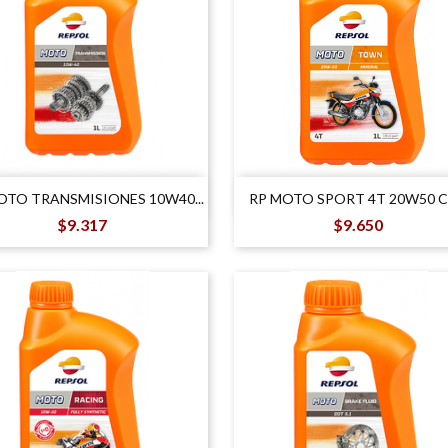


Vista rápida
Vista rápida
OTO TRANSMISIONES 10W40...
RP MOTO SPORT 4T 20W50 C
Precio
Precio
$9.317
$9.650