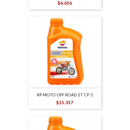
Precio
$6.656
RP MOTO OFF ROAD 2T CP-1
Precio
$15.317