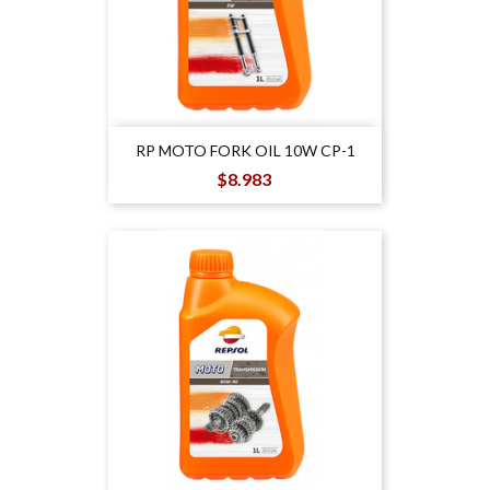
RP MOTO FORK OIL 10W CP-1
Precio
$8.983