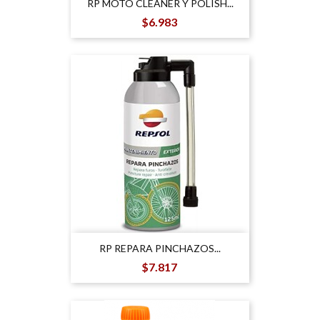
RP MOTO CLEANER Y POLISH...
Precio
$6.983
RP REPARA PINCHAZOS...
Precio
$7.817