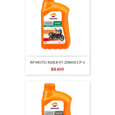
RP MOTO RIDER 4T 20W50 CP-1
Precio
$8.650