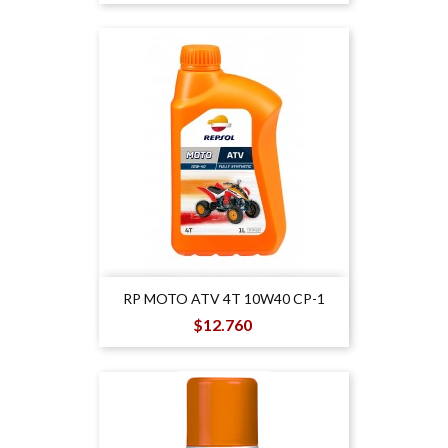
RP MOTO ATV 4T 10W40 CP-1
Precio
$12.760