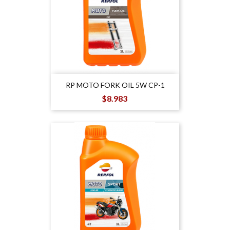
RP MOTO FORK OIL 5W CP-1
Precio
$8.983