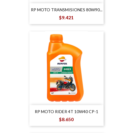
RP MOTO TRANSMISIONES 80W90...
Precio
$9.421
RP MOTO RIDER 4T 10W40 CP-1
Precio
$8.650