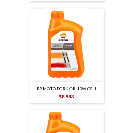
RP MOTO FORK OIL 10W CP-1
Precio
$8.983