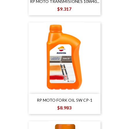
RP MOTO TRANSMISIONES 10W40...
Precio
$9.317
RP MOTO FORK OIL 5W CP-1
Precio
$8.983