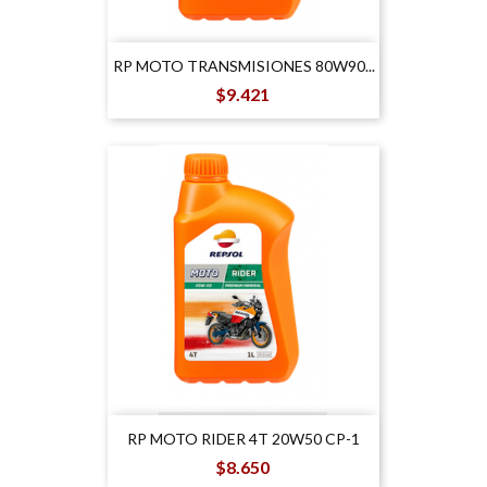
RP MOTO TRANSMISIONES 80W90...
Precio
$9.421
RP MOTO RIDER 4T 20W50 CP-1
Precio
$8.650