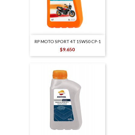
RP MOTO SPORT 4T 15W50 CP-1
Precio
$9.650