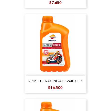
Precio
$7.650
RP MOTO RACING 4T 5W40 CP-1
Precio
$16.500