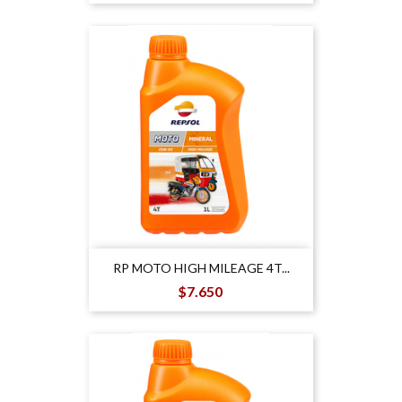
RP MOTO HIGH MILEAGE 4T...
Precio
$7.650