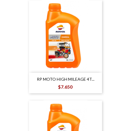
RP MOTO HIGH MILEAGE 4T...
Precio
$7.650