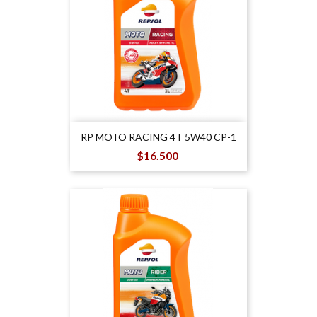
RP MOTO RACING 4T 5W40 CP-1
Precio
$16.500