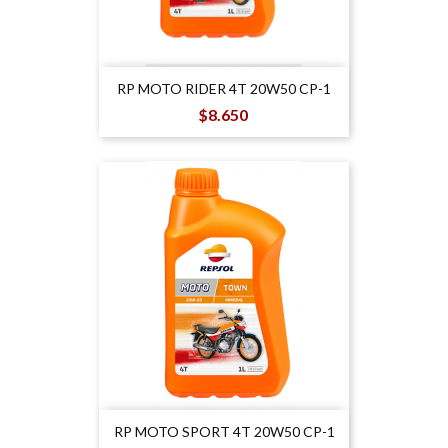
RP MOTO RIDER 4T 20W50 CP-1
Precio
$8.650
RP MOTO SPORT 4T 20W50 CP-1