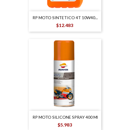
RP MOTO SINTETICO 4T 10W40...
Precio
$12.483
RP MOTO SILICONE SPRAY 400 Ml
Precio
$5.983