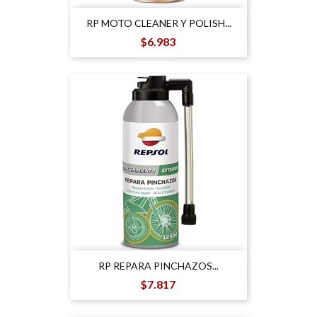
RP MOTO CLEANER Y POLISH...
Precio
$6.983
RP REPARA PINCHAZOS...
Precio
$7.817