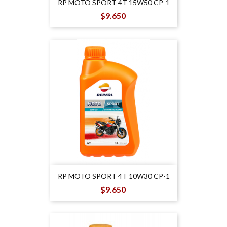
RP MOTO SPORT 4T 15W50 CP-1
Precio
$9.650
RP MOTO SPORT 4T 10W30 CP-1
Precio
$9.650