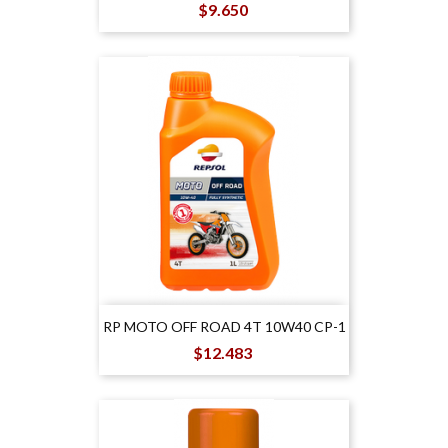
Precio
$9.650
RP MOTO OFF ROAD 4T 10W40 CP-1
Precio
$12.483