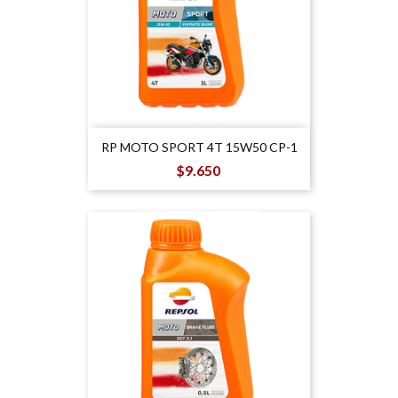
RP MOTO SPORT 4T 15W50 CP-1
Precio
$9.650