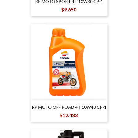
RP MOTO SPORT 4T 10W30 CP-1
Precio
$9.650
RP MOTO OFF ROAD 4T 10W40 CP-1
Precio
$12.483