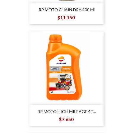
RP MOTO CHAIN DRY 400 Ml
Precio
$11.150
RP MOTO HIGH MILEAGE 4T...
Precio
$7.650