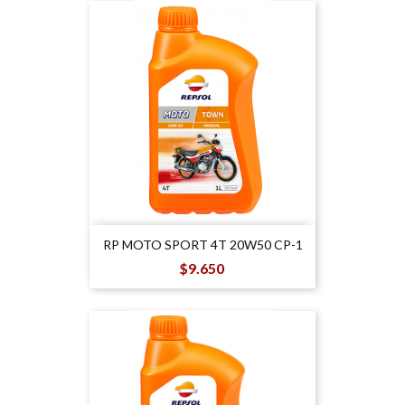
RP MOTO SPORT 4T 20W50 CP-1
Precio
$9.650