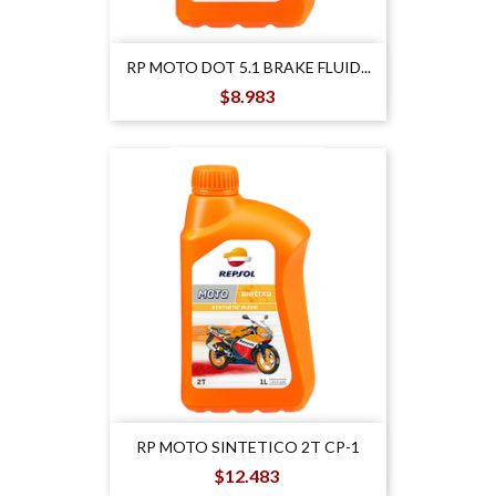
RP MOTO DOT 5.1 BRAKE FLUID...
Precio
$8.983
RP MOTO SINTETICO 2T CP-1
Precio
$12.483